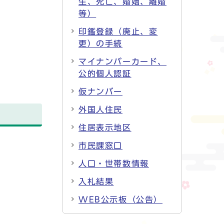
生、死亡、婚姻、離婚
等）
印鑑登録（廃止、変
更）の手続
マイナンバーカード、
公的個人認証
仮ナンバー
外国人住民
住居表示地区
市民課窓口
人口・世帯数情報
入札結果
WEB公示板（公告）