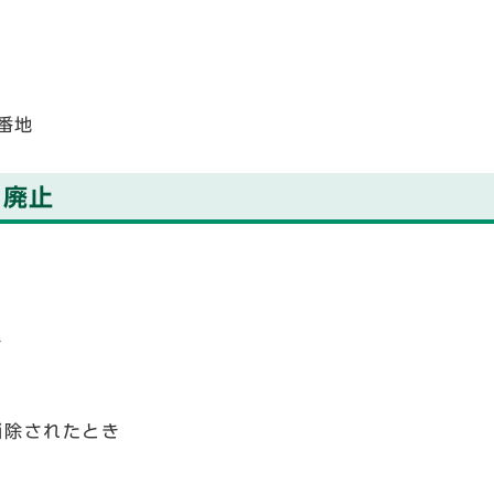
。
2番地
・廃止
。
き
消除されたとき