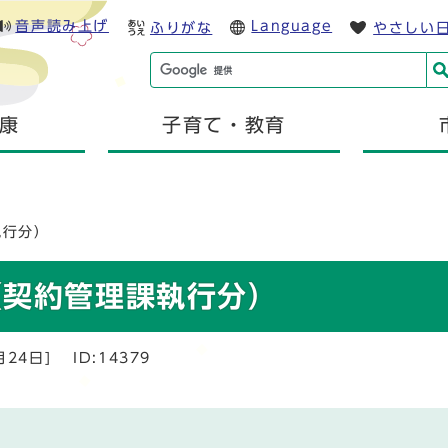
音声読み上げ
Language
ふりがな
やさしい
康
子育て・教育
執行分）
（契約管理課執行分）
月24日]
ID:14379