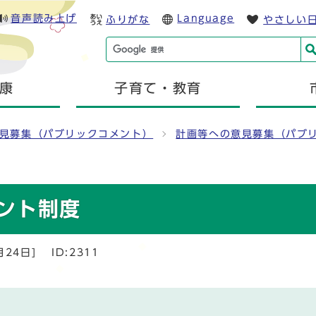
音声読み上げ
Language
ふりがな
やさしい
康
子育て・教育
見募集（パブリックコメント）
計画等への意見募集（パブ
ント制度
月24日]
ID:2311