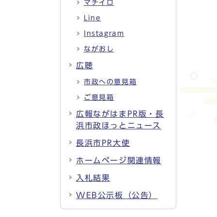
マチイロ
Line
Instagram
ながおし
広聴
市政への意見箱
ご意見箱
広報ながはまPR版・長
浜市政ほっとニュース
長浜市PR大使
ホームページ関連情報
入札結果
WEB公示板（公告）