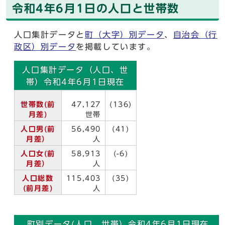
令和4年6月1日の人口と世帯数
人口集計データと
町（大字）別データ
、
自治会（行
政区）別データ
を掲載しています。
人口集計データ（人口、世
帯）令和4年6月1日現在
世帯数(前
47,127
(136)
月差)
世帯
人口男(前
56,490
(41)
月差）
人
人口女(前
58,913
(-6)
月差）
人
人口総数
115,403
(35)
(前月差)
人
町別データ(人口、世帯）令和4年6月1日現在