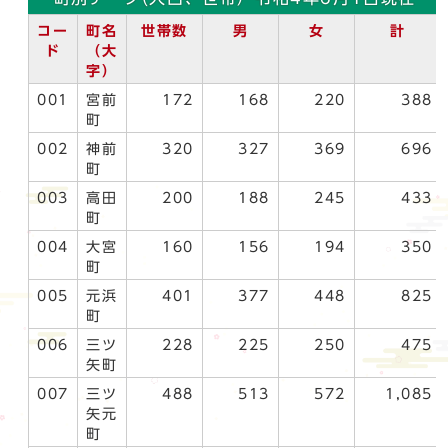
コー
町名
世帯数
男
女
計
ド
（大
字）
001
宮前
172
168
220
388
町
002
神前
320
327
369
696
町
003
高田
200
188
245
433
町
004
大宮
160
156
194
350
町
005
元浜
401
377
448
825
町
006
三ツ
228
225
250
475
矢町
007
三ツ
488
513
572
1,085
矢元
町