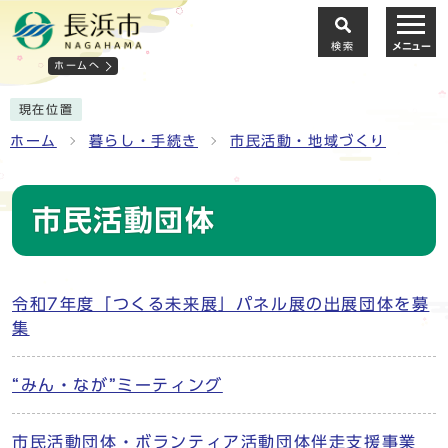
検索
メニュー
ホームへ
現在位置
ホーム
暮らし・手続き
市民活動・地域づくり
市民活動団体
令和7年度「つくる未来展」パネル展の出展団体を募
集
“みん・なが”ミーティング
市民活動団体・ボランティア活動団体伴走支援事業