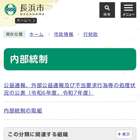
検索
メニュー
ホームへ
ホーム
市政情報
行財政
現在位置
内部統制
公益通報、外部公益通報及び不当要求行為等の処理状
況の公表（令和6年度、令和7年度）
内部統制の取組
この分類に関連する組織
表示