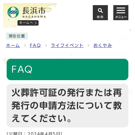
検索
メニュー
ホームへ
現在位置
ホーム
FAQ
ライフイベント
おくやみ
FAQ
火葬許可証の発行または再
発行の申請方法について教
えてください。
[公開日：2024年4月5日]