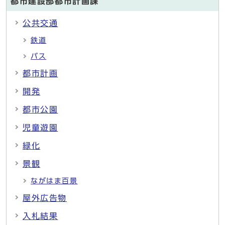
都市建設部都市計画課
公共交通
鉄道
バス
都市計画
開発
都市公園
児童遊園
緑化
景観
ながはま百景
屋外広告物
入札結果