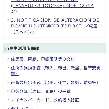
(TENSHUTSU TODOKE)／転出（スペイ
ン）
3. NOTIFICACIÓN DE ALTERACIÓN DE
DOMICILIO (TENKYO TODOKE) ／転居
（スペイン）
市民生活部市民課
住民票、戸籍、印鑑証明等の交付
住所の異動手続（転入、転出、転居、世帯変更
等）
戸籍の届出手続（出生、死亡、婚姻、離婚等）
印鑑登録（廃止、変更）の手続
マイナンバーカード、公的個人認証
仮ナンバー