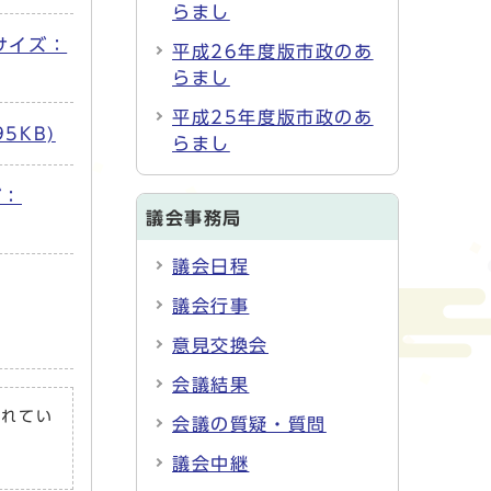
らまし
 サイズ：
平成26年度版市政のあ
らまし
平成25年度版市政のあ
95KB)
らまし
ズ：
議会事務局
議会日程
議会行事
意見交換会
会議結果
されてい
会議の質疑・質問
議会中継