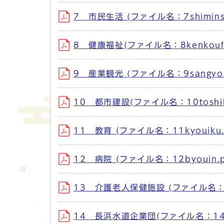
7 市民生活 (ファイル名：7shiminse
8 健康福祉(ファイル名：8kenkoufuk
9 産業観光 (ファイル名：9sangyouk
10 都市建設(ファイル名：10toshike
11 教育 (ファイル名：11kyouiku.
12 病院 (ファイル名：12byouin.p
13 介護老人保健施設 (ファイル名：13kai
14 長浜水道企業団(ファイル名：14naga