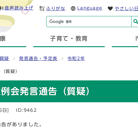
音声読み上げ
Language
ふりがな
やさしい
康
子育て・教育
質疑
発言通告・予定表
令和2年
告（質疑）
定例会発言通告（質疑）
5日]
ID:9462
通告がありました。