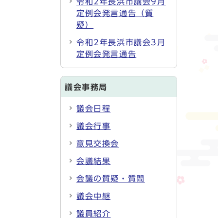
令和2年長浜市議会9月
定例会発言通告（質
疑）
令和2年長浜市議会3月
定例会発言通告
議会事務局
議会日程
議会行事
意見交換会
会議結果
会議の質疑・質問
議会中継
議員紹介