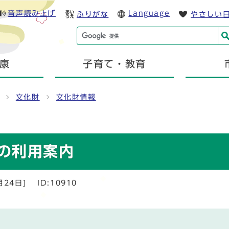
音声読み上げ
Language
ふりがな
やさしい
康
子育て・教育
文化財
文化財情報
の利用案内
月24日]
ID:10910
て