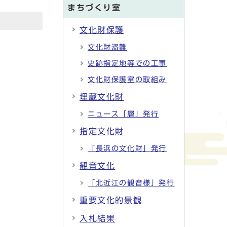
まちづくり室
文化財保護
文化財盗難
史跡指定地等での工事
文化財保護室の取組み
埋蔵文化財
ニュース「層」発行
指定文化財
「長浜の文化財」発行
観音文化
「北近江の観音様」発行
重要文化的景観
入札結果