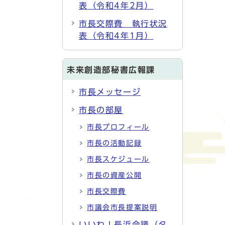
表（令和4年2月）
市長交際費 執行状況
表（令和4年1月）
未来創造部秘書広報課
市長メッセージ
市長の部屋
市長プロフィール
市長の活動記録
市長スケジュール
市長の資産公開
市長交際費
市議会市長提案説明
いいね！長浜会議（タ