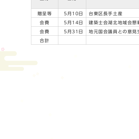
贈呈等
5月10日
台東区長手土産
会費
5月14日
建築士会湖北地域会懇
会費
5月31日
地元国会議員との意見
合計