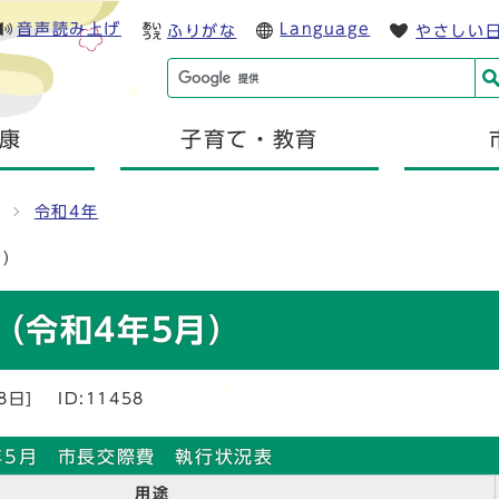
音声読み上げ
Language
ふりがな
やさしい
康
子育て・教育
令和4年
月）
（令和4年5月）
8日]
ID:11458
年5月 市長交際費 執行状況表
用途