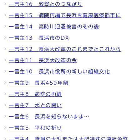
一言主16 敦賀とのつながり
一言主15 病院再編で長浜を健康医療都市に
一言主14 高時川氾濫被害のその後
一言主13 長浜市のDX
一言主12 長浜大改革のこれまでとこれから
一言主11 長浜大改革の今
一言主10 長浜市役所の新しい組織文化
一言主9 長浜450年祭
一言主8 病院の再編
一言主7 水との闘い
一言主6 長浜を知らないまま…
一言主5 平和の祈り
一言主4 職員の大型または大型特殊の運転免許