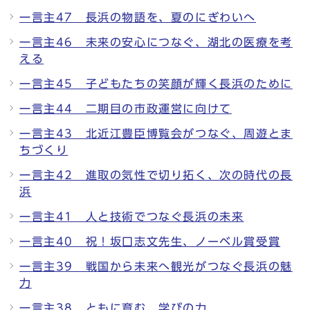
一言主47 長浜の物語を、夏のにぎわいへ
一言主46 未来の安心につなぐ、湖北の医療を考
える
一言主45 子どもたちの笑顔が輝く長浜のために
一言主44 二期目の市政運営に向けて
一言主43 北近江豊臣博覧会がつなぐ、周遊とま
ちづくり
一言主42 進取の気性で切り拓く、次の時代の長
浜
一言主41 人と技術でつなぐ長浜の未来
一言主40 祝！坂口志文先生、ノーベル賞受賞
一言主39 戦国から未来へ観光がつなぐ長浜の魅
力
一言主38 ともに育む、学びの力