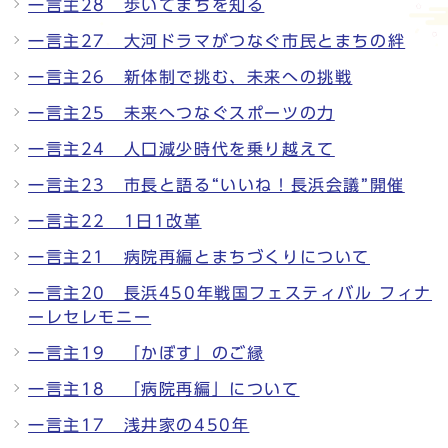
一言主28 歩いてまちを知る
一言主27 大河ドラマがつなぐ市民とまちの絆
一言主26 新体制で挑む、未来への挑戦
一言主25 未来へつなぐスポーツの力
一言主24 人口減少時代を乗り越えて
一言主23 市長と語る“いいね！長浜会議”開催
一言主22 1日1改革
一言主21 病院再編とまちづくりについて
一言主20 長浜450年戦国フェスティバル フィナ
ーレセレモニー
一言主19 「かぼす」のご縁
一言主18 「病院再編」について
一言主17 浅井家の450年