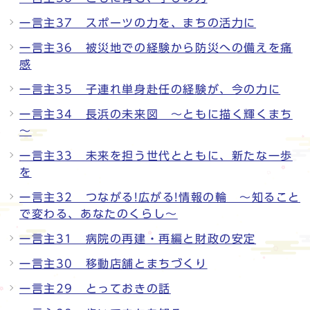
一言主37 スポーツの力を、まちの活力に
一言主36 被災地での経験から防災への備えを痛
感
一言主35 子連れ単身赴任の経験が、今の力に
一言主34 長浜の未来図 ～ともに描く輝くまち
～
一言主33 未来を担う世代とともに、新たな一歩
を
一言主32 つながる!広がる!情報の輪 ～知ること
で変わる、あなたのくらし～
一言主31 病院の再建・再編と財政の安定
一言主30 移動店舗とまちづくり
一言主29 とっておきの話