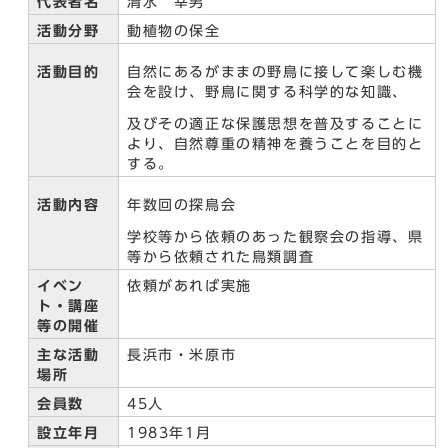
代表者名
清水 幸男
活動分野
動植物の保全
活動目的
自然にあるがままの野鳥に接して楽しむ機
会を設け、野鳥に関する科学的な知識、
及びその適正な保護思想を普及することに
より、自然尊重の精神を養うことを目的と
する。
活動内容
年数回の探鳥会
学校等から依頼のあった観察会の指導、県
等から依頼された鳥類調査
イベン
依頼があれば実施
ト・講座
等の開催
主な活動
長浜市・米原市
場所
会員数
45人
設立年月
1983年1月