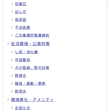
収集日
出し方
指定袋
不法投棄
ごみ集積所整備補助
生活環境・公害対策
し尿・浄化槽
市営墓地
犬の登録、野犬対策
野焼き
騒音・振動・悪臭
飲用水
環境美化・アメニティ
お知らせ