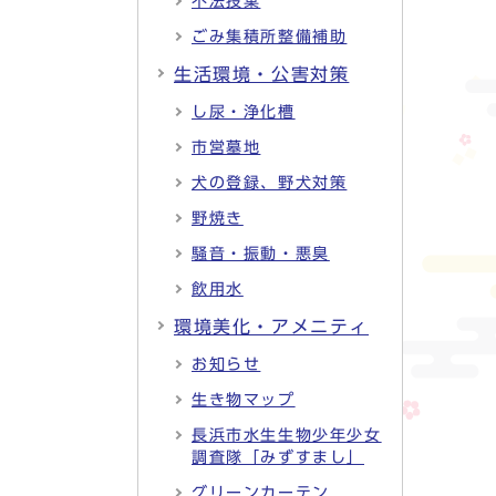
不法投棄
ごみ集積所整備補助
生活環境・公害対策
し尿・浄化槽
市営墓地
犬の登録、野犬対策
野焼き
騒音・振動・悪臭
飲用水
環境美化・アメニティ
お知らせ
生き物マップ
長浜市水生生物少年少女
調査隊「みずすまし」
グリーンカーテン