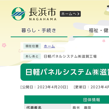
ホームへ
暮らし・手続き
福祉・健
ホーム
現在位置
日軽パネルシステム㈱滋賀工場
あしあと
日軽パネルシステム㈱滋
[公開日：2023年4月20日]
[更新日：2023年4
団体情報
代表者名
鳥光 康彦