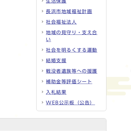
生活保護
長浜市地域福祉計画
社会福祉法人
地域の見守り・支え合
い
社会を明るくする運動
結婚支援
戦没者遺族等への援護
補助金等評価シート
入札結果
WEB公示板（公告）