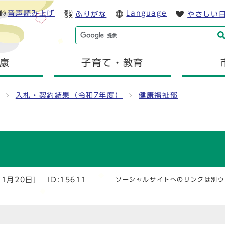
音声読み上げ
Language
ふりがな
やさしい
康
子育て・教育
入札・契約結果（令和7年度）
健康福祉部
）
1月20日]
ID:15611
ソーシャルサイトへのリンクは別ウ