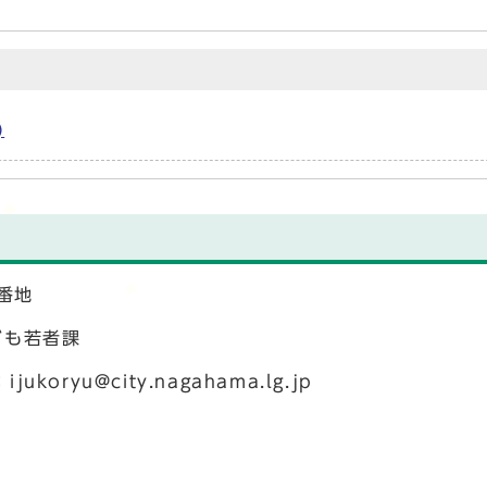
)
2番地
ども若者課
：
ijukoryu@city.nagahama.lg.jp