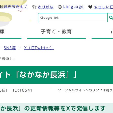
音声読み上げ
Language
ふりがな
やさしい
康
子育て・教育
SNS等
X（旧Twitter）
か長浜』」
イト『なかなか長浜』」
5日]
ID:16541
ソーシャルサイトへのリンクは別ウ
か長浜」の更新情報等をXで発信します