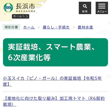
検索
メニュー
ホームへ
ホーム
暮らし・手続き
農林水産
現在位置
実証栽培、スマート農業、
6次産業化等
小玉スイカ「ピノ・ガール」の実証栽培【令和5年
度】
【産地化に向けた取り組み】加工用トマト（R6契約
栽培）