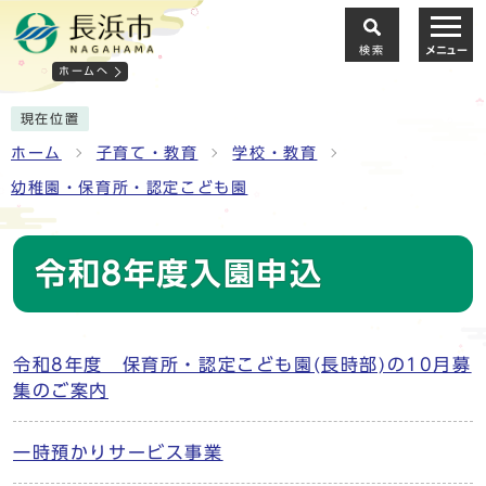
検索
メニュー
ホームへ
現在位置
ホーム
子育て・教育
学校・教育
幼稚園・保育所・認定こども園
令和8年度入園申込
令和8年度 保育所・認定こども園(長時部)の10月募
集のご案内
一時預かりサービス事業