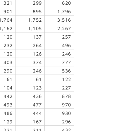
321
299
620
901
895
1,796
1,764
1,752
3,516
1,162
1,105
2,267
120
137
257
232
264
496
120
126
246
403
374
777
290
246
536
61
61
122
104
123
227
442
436
878
493
477
970
486
444
930
129
167
296
221
211
432