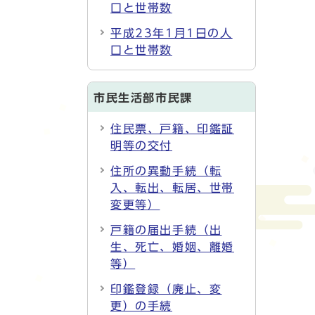
口と世帯数
平成23年1月1日の人
口と世帯数
市民生活部市民課
住民票、戸籍、印鑑証
明等の交付
住所の異動手続（転
入、転出、転居、世帯
変更等）
戸籍の届出手続（出
生、死亡、婚姻、離婚
等）
印鑑登録（廃止、変
更）の手続