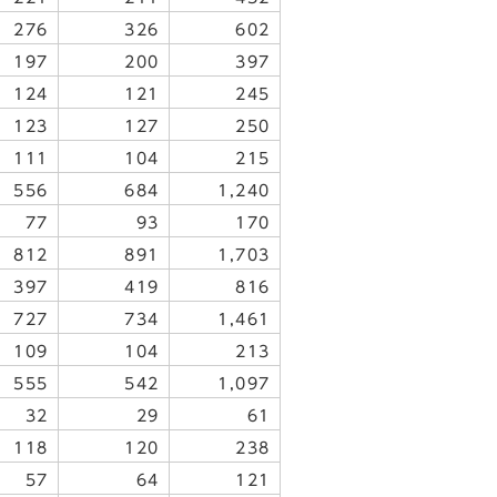
276
326
602
197
200
397
124
121
245
123
127
250
111
104
215
556
684
1,240
77
93
170
812
891
1,703
397
419
816
727
734
1,461
109
104
213
555
542
1,097
32
29
61
118
120
238
57
64
121