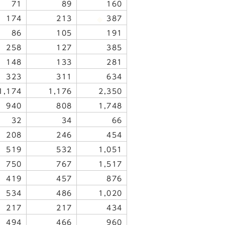
71
89
160
174
213
387
86
105
191
258
127
385
148
133
281
323
311
634
1,174
1,176
2,350
940
808
1,748
32
34
66
208
246
454
519
532
1,051
750
767
1,517
419
457
876
534
486
1,020
217
217
434
494
466
960