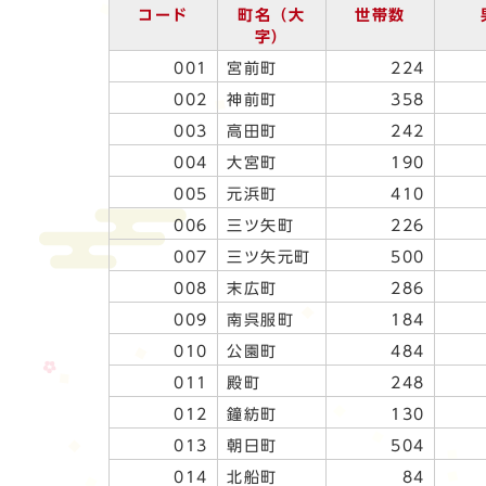
コード
町名（大
世帯数
字）
001
宮前町
224
002
神前町
358
003
高田町
242
004
大宮町
190
005
元浜町
410
006
三ツ矢町
226
007
三ツ矢元町
500
008
末広町
286
009
南呉服町
184
010
公園町
484
011
殿町
248
012
鐘紡町
130
013
朝日町
504
014
北船町
84