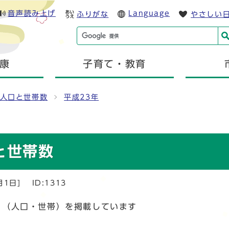
音声読み上げ
Language
ふりがな
やさしい
康
子育て・教育
人口と世帯数
平成23年
と世帯数
月1日]
ID:1313
タ（人口・世帯）を掲載しています