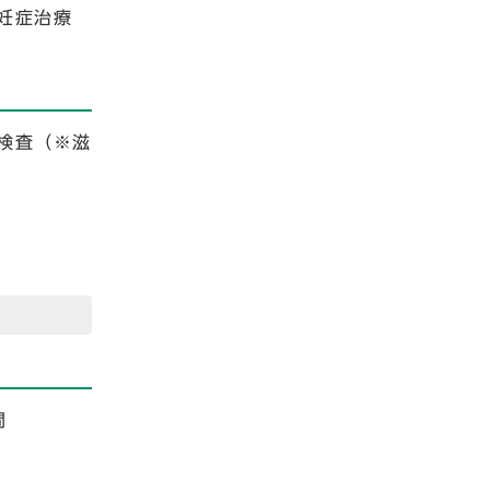
妊症治療
検査（※滋
間