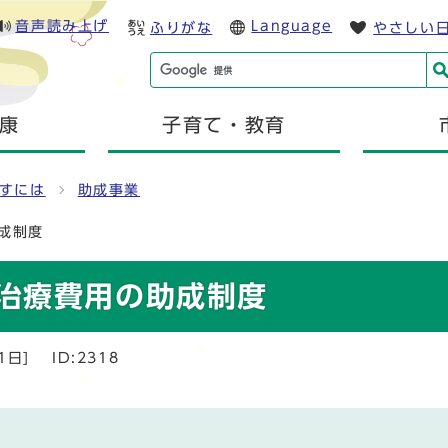
音声読み上げ
Language
ふりがな
やさしい
康
子育て・教育
すには
助成事業
成制度
治療費用の助成制度
1日]
ID:2318