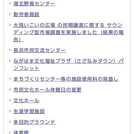
湖北野鳥センター
勤労者施設
大見いこいの広場 の民間譲渡に関する サウン
ディング型市場調査を実施しました（結果の報
告）
長浜市民交流センター
ながはま文化福祉プラザ（さざなみタウン）パ
ンフレット
まちづくりセンター等の施設使用料の見直し
市民文化ホール休館日の変更
文化ホール
生涯学習施設
多目的グラウンド
体育館