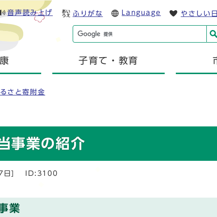
音声読み上げ
Language
ふりがな
やさしい
康
子育て・教育
るさと寄附金
当事業の紹介
7日]
ID:3100
事業