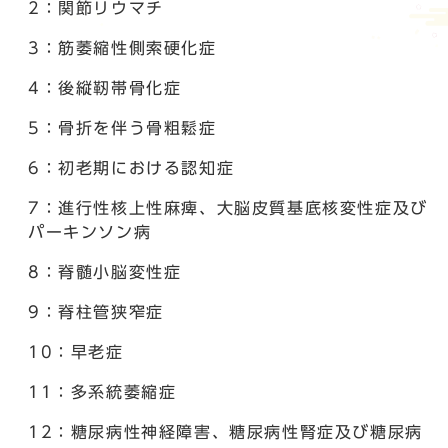
2：関節リウマチ
3：筋萎縮性側索硬化症
4：後縦靭帯骨化症
5：骨折を伴う骨粗鬆症
6：初老期における認知症
7：進行性核上性麻痺、大脳皮質基底核変性症及び
パーキンソン病
8：脊髄小脳変性症
9：脊柱管狭窄症
10：早老症
11：多系統萎縮症
12：糖尿病性神経障害、糖尿病性腎症及び糖尿病