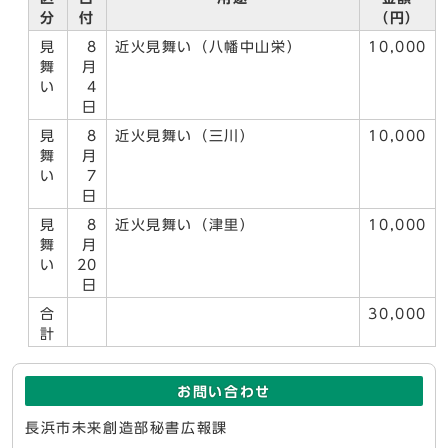
分
付
（円）
見
8
近火見舞い（八幡中山栄）
10,000
舞
月
い
4
日
見
8
近火見舞い（三川）
10,000
舞
月
い
7
日
見
8
近火見舞い（津里）
10,000
舞
月
い
20
日
合
30,000
計
お問い合わせ
長浜市未来創造部秘書広報課