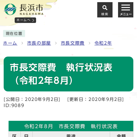
検索
メニュー
ホームへ
現在位置
ホーム
市長の部屋
市長交際費
令和2年
市長交際費 執行状況表
（令和2年8月）
[公開日：2020年9月2日]
[更新日：2020年9月2日]
ID:9089
令和2年8月 市長交際費 執行状況表
区
日
用途
金額