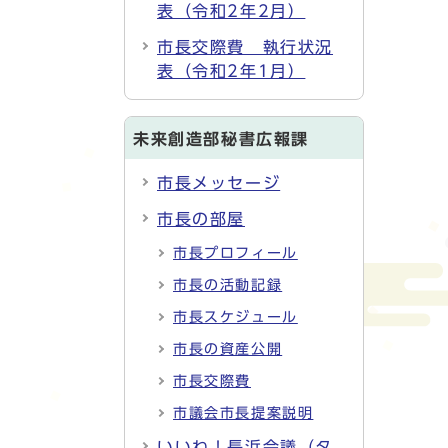
表（令和2年2月）
市長交際費 執行状況
表（令和2年1月）
未来創造部秘書広報課
市長メッセージ
市長の部屋
市長プロフィール
市長の活動記録
市長スケジュール
市長の資産公開
市長交際費
市議会市長提案説明
いいね！長浜会議（タ