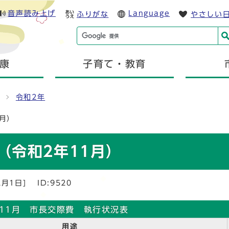
音声読み上げ
Language
ふりがな
やさしい
康
子育て・教育
令和2年
月）
（令和2年11月）
2月1日]
ID:9520
11月 市長交際費 執行状況表
用途