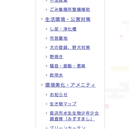
不法投棄
ごみ集積所整備補助
生活環境・公害対策
し尿・浄化槽
市営墓地
犬の登録、野犬対策
野焼き
騒音・振動・悪臭
飲用水
環境美化・アメニティ
お知らせ
生き物マップ
長浜市水生生物少年少女
調査隊「みずすまし」
グリーンカーテン