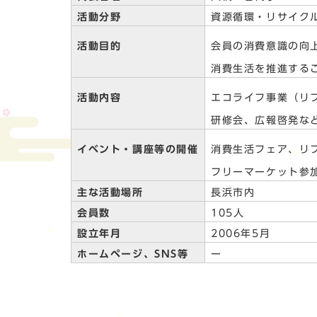
活動分野
資源循環・リサイク
活動目的
会員の消費意識の向
消費生活を推進する
活動内容
エコライフ事業（リ
研修会、広報啓発な
イベント・講座等の開催
消費生活フェア、リ
フリーマーケット参
主な活動場所
長浜市内
会員数
105人
設立年月
2006年5月
ホームページ、SNS等
ー