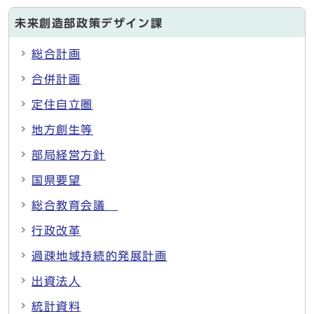
未来創造部政策デザイン課
総合計画
合併計画
定住自立圏
地方創生等
部局経営方針
国県要望
総合教育会議
行政改革
過疎地域持続的発展計画
出資法人
統計資料