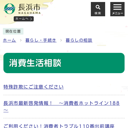
検索
メニュー
ホームへ
現在位置
ホーム
暮らし・手続き
暮らしの相談
消費生活相談
特殊詐欺にご注意ください
長浜市最新啓発情報！ ～消費者ホットライン188
～
ご利用ください！消費者トラブル110番出前講座