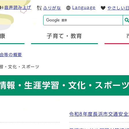
音声読み上げ
Language
ふりがな
やさしい
康
子育て・教育
会等の概要
習・文化・スポーツ
情報・生涯学習・文化・スポー
令和8年度長浜市交通安全