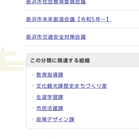
長浜市社会教育委員会議
長浜市未来創造会議【令和5年～】
長浜市交通安全対策会議
この分類に関連する組織
教育指導課
文化観光課歴史まちづくり室
生涯学習課
市民活躍課
政策デザイン課