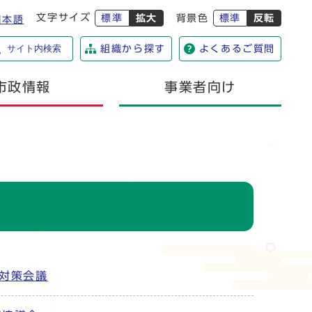
文字サイズ
標準
拡大
背景色
標準
反転
日本語
サイト内検索
組織から探す
よくあるご質問
市政情報
事業者向け
ツ
対策会議