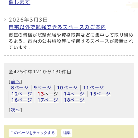
催します
2026年3月3日
自宅以外で勉強できるスペースのご案内
市民の皆様が試験勉強や資格取得などに集中して取り組め
るよう、市内の公共施設等に学習するスペースが設置され
ています。
全475件中121から130件目
[
前へ
]
8
ページ
9
ページ
10
ページ
11
ページ
12
ページ
13
ページ
14
ページ
15
ページ
16
ページ
17
ページ
18
ページ
[
次へ
]
このページをチェックする
編集