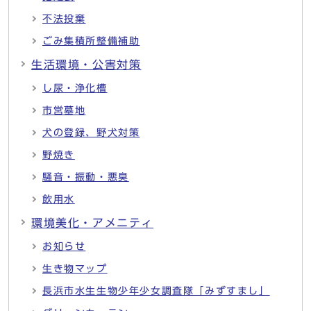
不法投棄
ごみ集積所整備補助
生活環境・公害対策
し尿・浄化槽
市営墓地
犬の登録、野犬対策
野焼き
騒音・振動・悪臭
飲用水
環境美化・アメニティ
お知らせ
生き物マップ
長浜市水生生物少年少女調査隊「みずすまし」