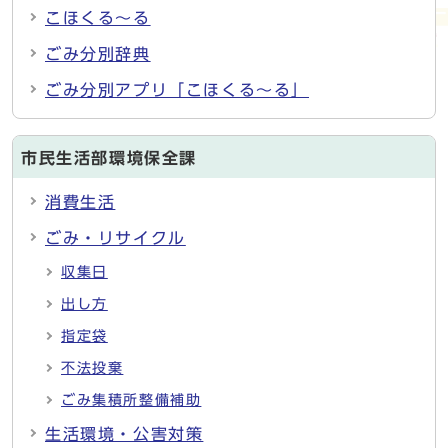
こほくる～る
ごみ分別辞典
ごみ分別アプリ「こほくる～る」
市民生活部環境保全課
消費生活
ごみ・リサイクル
収集日
出し方
指定袋
不法投棄
ごみ集積所整備補助
生活環境・公害対策