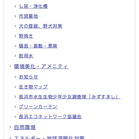
し尿・浄化槽
市営墓地
犬の登録、野犬対策
野焼き
騒音・振動・悪臭
飲用水
環境美化・アメニティ
お知らせ
生き物マップ
長浜市水生生物少年少女調査隊「みずすまし」
グリーンカーテン
長浜エコネットワーク協議会
自然環境
エネルギー・地球温暖化対策