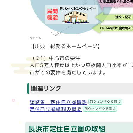
【出典：総務省ホームページ】
（※1）中心市の要件
人口5万人程度以上かつ昼夜間人口比率が1
市がこの要件を満たしています。
関連リンク
総務省 定住自立圏構想
別ウィンドウで開く
定住自立圏構想の概要
別ウィンドウで開く
長浜市定住自立圏の取組