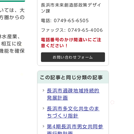
長浜市未来創造部政策デザイ
いては、大
ン課
方圏からの
電話:
0749-65-6505
ファックス: 0749-65-4006
林水産業、
電話番号のかけ間違いにご注
、相互に役
意ください！
機能を確保
お問い合わせフォーム
この記事と同じ分類の記事
長浜市過疎地域持続的
発展計画
長浜市多文化共生のま
ちづくり指針
第4期長浜市男女共同参
画行動計画