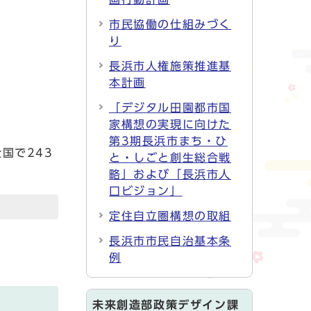
市民協働の仕組みづく
り
長浜市人権施策推進基
本計画
「デジタル田園都市国
家構想の実現に向けた
第3期長浜市まち・ひ
国で243
と・しごと創生総合戦
略」および「長浜市人
口ビジョン」
定住自立圏構想の取組
長浜市市民自治基本条
例
未来創造部政策デザイン課