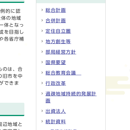
総合計画
特例的に認
全体の地域
合併計画
一体となっ
定住自立圏
成を目指し
や各省庁補
地方創生等
部局経営方針
国県要望
ものは、合
総合教育会議
の旧市を中
ができま
行政改革
過疎地域持続的発展計
画
出資法人
統計資料
周辺地域と