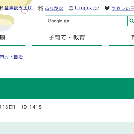
音声読み上げ
Language
ふりがな
やさしい
康
子育て・教育
市民・自治
月16日]
ID:1415