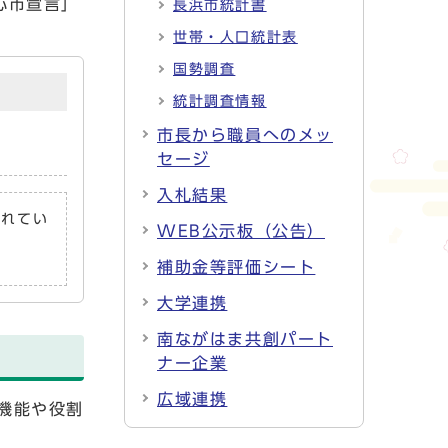
心市宣言」
長浜市統計書
世帯・人口統計表
国勢調査
統計調査情報
市長から職員へのメッ
セージ
入札結果
されてい
WEB公示板（公告）
補助金等評価シート
大学連携
南ながはま共創パート
ナー企業
広域連携
機能や役割