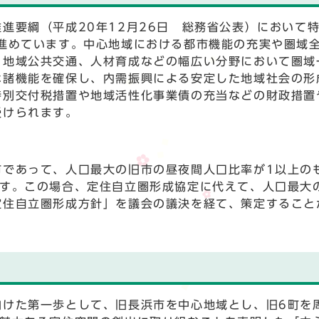
進要綱（平成20年12月26日 総務省公表）において
を進めています。中心地域における都市機能の充実や圏域
、地域公共交通、人材育成などの幅広い分野において圏域
な諸機能を確保し、内需振興による安定した地域社会の形
特別交付税措置や地域活性化事業債の充当などの財政措置
受けられます。
市であって、人口最大の旧市の昼夜間人口比率が1以上の
ます。この場合、定住自立圏形成協定に代えて、人口最大
定住自立圏形成方針」を議会の議決を経て、策定すること
向けた第一歩として、旧長浜市を中心地域とし、旧6町を