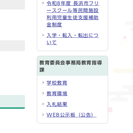
令和8年度 長浜市フリ
ースクール等民間施設
利用児童生徒支援補助
金制度
入学・転入・転出につ
いて
教育委員会事務局教育指導
課
学校教育
教育環境
入札結果
WEB公示板（公告）