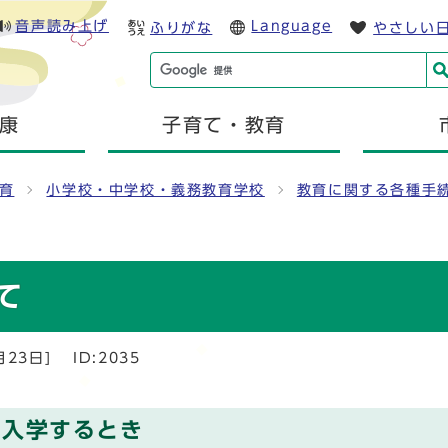
音声読み上げ
Language
ふりがな
やさしい
康
子育て・教育
育
小学校・中学校・義務教育学校
教育に関する各種手
て
月23日]
ID:2035
へ入学するとき