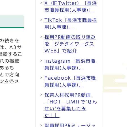
X（旧Twitter）「長浜
市職員採用(人事課)」
TikTok「長浜市職員採
用(人事課)」
採用PR動画の取り組み
の続きを
を「ジチタイワークス
は、A3サ
WEB」で紹介
掲載するこ
れの掲載
Instagram「長浜市職
あるも
員採用(人事課)」
とで方向
Facebook「長浜市職
ンを各メ
員採用(人事課)」
保育人材採用PR動画
「HOT LIMITで"せん
せい"を募集してみ
た！」
職員採用PRミュージッ