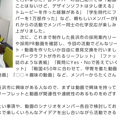
ことはないけど、デザインソフトは少し使える」
トムービーを作った経験がある」「学生時代にフ
パーを1万部作った」など、頼もしいメンバーが
れからの活動でメンバー同士の化学反応が楽しみ
上がりました。
次に、これまで制作した長浜市の採用案内リー
や採用PR動画を確認し、今回の活動でどんなリ
ト・動画を作りたいか自由に意見交換を行いまし
ーパークラフトが作れるリーフレット」「ファッ
誌のような表紙」「質問にYes・Noで答えてい
ット」「戦国450年に合わせて、甲冑を着た動
動画」「○○×趣味の動画」など、メンバーからたくさん
浜市に興味がある人なので、まずは動画で興味を持って
リーフレットと動画が関連性や連続性のあるものをめざす
い事項や、動画のシナリオをメンバー各自で検討してお
なで楽しくいろんなアイデアを出し合いながら活動できる