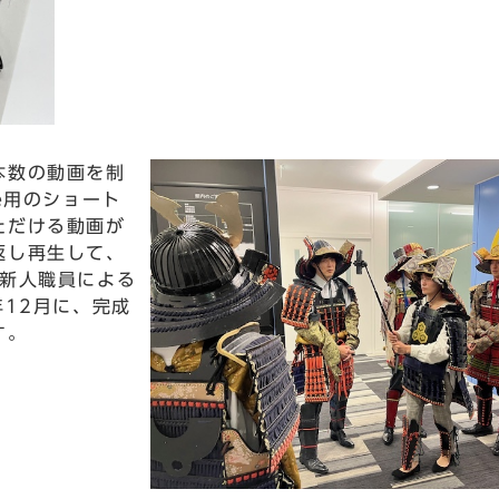
本数の動画を制
e用のショート
ただける動画が
返し再生して、
、新人職員による
年12月に、完成
す。