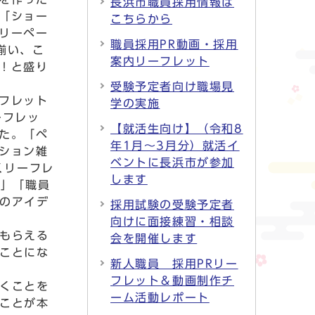
長浜市職員採用情報は
「ショー
こちらから
リーペー
職員採用PR動画・採用
揃い、こ
案内リーフレット
！と盛り
受験予定者向け職場見
フレット
学の実施
ーフレッ
【就活生向け】（令和8
た。「ペ
年1月～3月分）就活イ
ション雑
ベントに長浜市が参加
くリーフレ
します
画」「職員
のアイデ
採用試験の受験予定者
向けに面接練習・相談
もらえる
会を開催します
ことにな
新人職員 採用PRリー
フレット＆動画制作チ
くことを
ーム活動レポート
ことが本