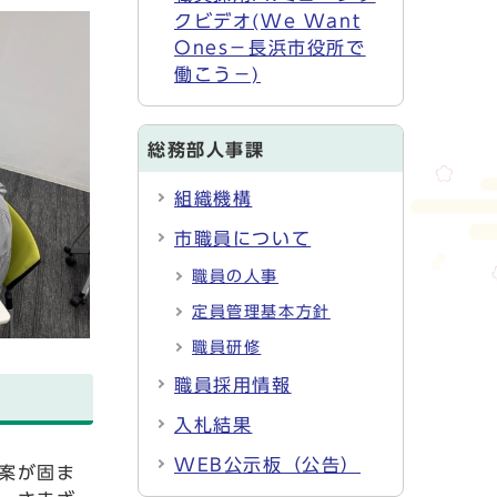
クビデオ(We Want
Ones－長浜市役所で
働こう－)
総務部人事課
組織機構
市職員について
職員の人事
定員管理基本方針
職員研修
職員採用情報
入札結果
WEB公示板（公告）
案が固ま