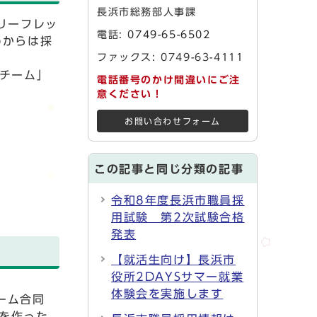
長浜市総務部人事課
リーフレッ
電話:
0749-65-6502
)からは採
ファックス: 0749-63-4111
画チーム」
電話番号のかけ間違いにご注
意ください！
お問い合わせフォーム
この記事と同じ分類の記事
令和8年度長浜市職員採
用試験 第2次試験合格
発表
【就活生向け】長浜市
役所2DAYSサマー就業
体験会を実施します
ーム合同
を作った