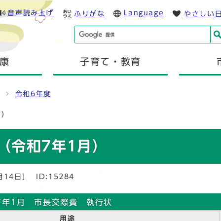
音声読み上げ
Language
ふりがな
やさしい
康
子育て・教育
令和6年度
月）
（令和7年1月）
月14日]
ID:15284
7年1月 市長交際費 執行状
用途