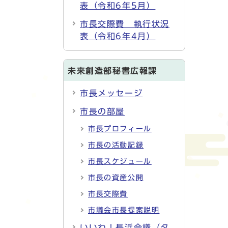
表（令和6年5月）
市長交際費 執行状況
表（令和6年4月）
未来創造部秘書広報課
市長メッセージ
市長の部屋
市長プロフィール
市長の活動記録
市長スケジュール
市長の資産公開
市長交際費
市議会市長提案説明
いいね！長浜会議（タ