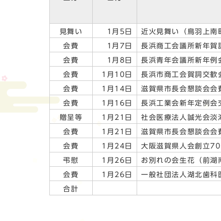
見舞い
1月5日
近火見舞い（鳥羽上南
会費
1月7日
長浜商工会議所新年賀
会費
1月8日
長浜青年会議所新年例
会費
1月10日
長浜市商工会賀詞交歓
会費
1月14日
滋賀県市長会懇談会会
会費
1月16日
長浜工業会新年定例会
贈呈等
1月21日
社会医療法人誠光会淡
会費
1月21日
滋賀県市長会懇談会会
会費
1月24日
大阪滋賀県人会創立7
弔慰
1月26日
お別れの会生花（前湖南
会費
1月26日
一般社団法人湖北歯科
合計