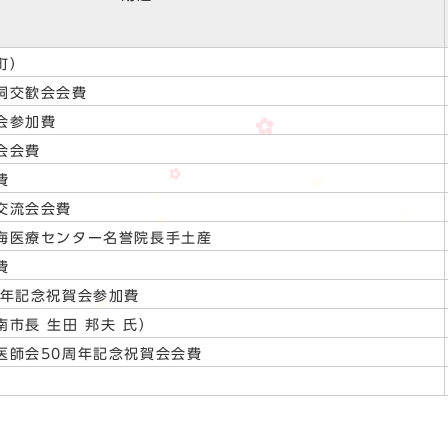
町）
詞交歓会会費
会参加費
会会費
費
交流会会費
海医療センター名誉院長手土産
費
0年記念祝賀会参加費
市長 生田 邦夫 氏）
医師会50周年記念祝賀会会費