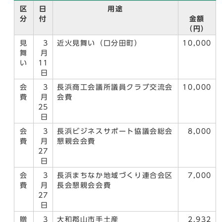
区
日
用途
分
付
金額
（円）
見
3
近火見舞い（口分田町）
10,000
舞
月
い
11
日
会
3
長浜商工会議所議員クラブ交流会
10,000
費
月
会費
25
日
会
3
長浜ビジネスサポート協議会総会
8,000
費
月
懇親会会費
27
日
会
3
長浜まちなか地域づくり連合会区
7,000
費
月
長会懇親会会費
27
日
贈
3
大和郡山市手土産
2,932