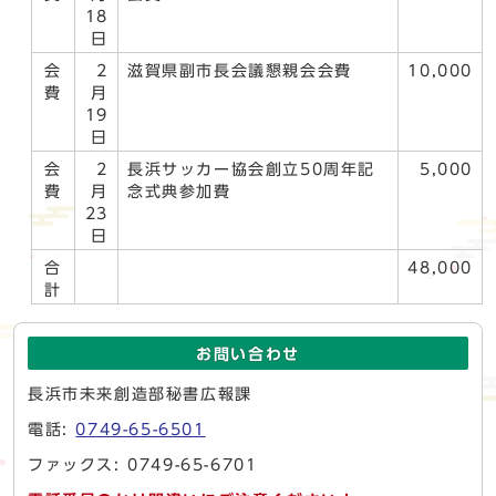
18
日
会
2
滋賀県副市長会議懇親会会費
10,000
費
月
19
日
会
2
長浜サッカー協会創立50周年記
5,000
費
月
念式典参加費
23
日
合
48,000
計
お問い合わせ
長浜市未来創造部秘書広報課
電話:
0749-65-6501
ファックス: 0749-65-6701