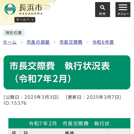
検索
メニュー
ホームへ
現在位置
ホーム
市長の部屋
市長交際費
令和6年度
市長交際費 執行状況表
（令和7年2月）
[公開日：2025年3月3日]
[更新日：2025年3月7日]
ID:15376
令和7年2月 市長交際費 執行状
区
日
用途