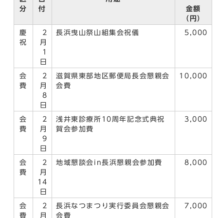
分
付
金額
（円）
慶
2
長浜曳山祭山組集会祝儀
5,000
祝
月
1
日
会
2
滋賀県東部地区郵便局長会懇親会
10,000
費
月
会費
8
日
会
2
浅井東診療所10周年記念式典祝
3,000
費
月
賀会参加費
9
日
会
2
地域懇談会in長浜懇親会参加費
8,000
費
月
14
日
会
2
長浜なつまつり実行委員会懇親会
7,000
費
月
会費