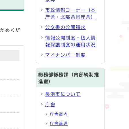
市政情報コーナー（本
庁舎・北部合同庁舎）
公文書の公開請求
確かめくだ
情報公開制度・個人情
報保護制度の運用状況
マイナンバー制度
総務部総務課（内部統制推
進室）
長浜市について
庁舎
庁舎案内
庁舎管理