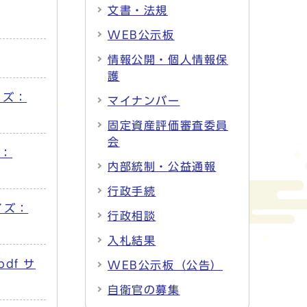
文書・法規
WEB公示板
情報公開・個人情報保
護
イズ：
マイナンバー
固定資産評価審査委員
会
ズ：
内部統制・公益通報
行政手続
イズ：
行政相談
入札結果
df サ
WEB公示板（公告）
自衛官の募集