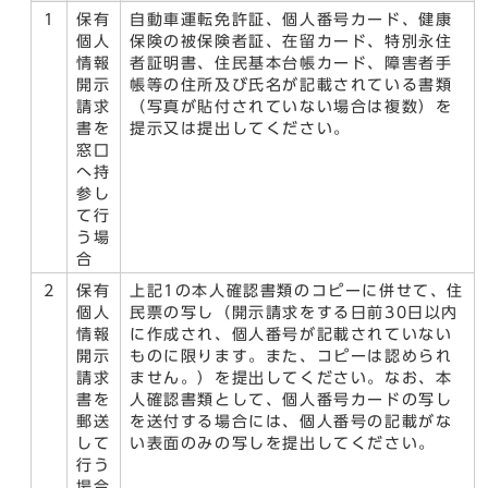
1
保有
自動車運転免許証、個人番号カード、健康
個人
保険の被保険者証、在留カード、特別永住
情報
者証明書、住民基本台帳カード、障害者手
開示
帳等の住所及び氏名が記載されている書類
請求
（写真が貼付されていない場合は複数）を
書を
提示又は提出してください。
窓口
へ持
参し
て行
う場
合
2
保有
上記1の本人確認書類のコピーに併せて、住
個人
民票の写し（開示請求をする日前30日以内
情報
に作成され、個人番号が記載されていない
開示
ものに限ります。また、コピーは認められ
請求
ません。）を提出してください。なお、本
書を
人確認書類として、個人番号カードの写し
郵送
を送付する場合には、個人番号の記載がな
して
い表面のみの写しを提出してください。
行う
場合