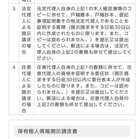
3
法定
法定代理人自身の上記1の本人確認書類のコ
代理
ピーに併せて、戸籍謄本、戸籍抄本、登記
人に
事項証明書その他法定代理人であることを
よる
証明する書類（開示請求をする日前30日以
開示
内に作成されたものに限ります。また、コ
請求
ピーは認められません。）を提示又は提出
の場
してください。郵送による場合は、法定代
合
理人自身の上記2の書類も併せて提出してく
ださい。
4
任意
任意代理人自身の上記1の書類に併せて、任
代理
意代理人の資格を証明する委任状（開示請
人に
求をする日前30日以内に委任者本人が作成
よる
したものに限ります。また、コピーは認め
開示
られません。）を提示又は提出してくださ
請求
い。郵送による場合は、任意代理人自身の
の場
上記2の書類も併せて提出してください。
合
保有個人情報開示請求書