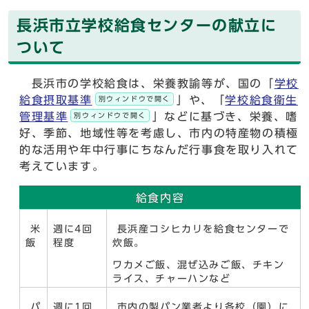
長浜市立学校給食センターの献立に
ついて
長浜市の学校給食は、栄養教諭等が、国の「
学校
給食摂取基準
」や、「
学校給食衛生
別ウィンドウで開く
管理基準
」などに基づき、栄養、嗜
別ウィンドウで開く
好、季節、地域性等を考慮し、市内の特産物の積極
的な活用や年中行事にちなんだ行事食を取り入れて
考えています。
給食内容
米
週に4回
長浜産コシヒカリを給食センターで
飯
程度
炊飯。
ワカメご飯、混ぜ込みご飯、チキン
ライス、チャーハンなど
パ
週に1回
市内の製パン業者より各校（園）に