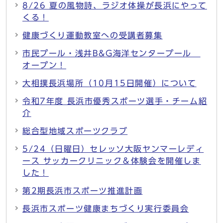
8/26 夏の風物詩、ラジオ体操が長浜にやって
くる！
健康づくり運動教室への受講者募集
市民プール・浅井B&G海洋センタープール
オープン！
大相撲長浜場所（10月15日開催）について
令和7年度 長浜市優秀スポーツ選手・チーム紹
介
総合型地域スポーツクラブ
5/24（日曜日）セレッソ大阪ヤンマーレディ
ース サッカークリニック＆体験会を開催しま
した！
第2期長浜市スポーツ推進計画
長浜市スポーツ健康まちづくり実行委員会