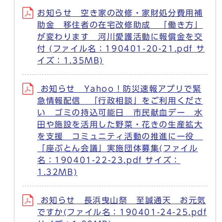
お知らせ 空き家の改修・家財処分費用補
助金 移住者の在宅改修助成 「働き方」
が変わります 河川愛護活動に報償金を交
付 (ファイル名：190401-20-21.pdf サ
イズ：1.35MB)
お知らせ Yahoo！防災速報アプリで緊
急情報配信 「行政相談」をご利用くださ
い ゴミの持込可能日 市民献血デー 水
田や施設を活用した野菜・花きの生産拡大
を支援 コミュニティ活動の推進に一役
「座ぶとん会議」実施団体募集(ファイル
名：190401-22-23.pdf サイズ：
1.32MB)
お知らせ 長浜曳山祭 至誠通天 お元気
ですか(ファイル名：190401-24-25.pdf