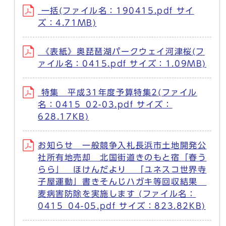
一括(ファイル名：190415.pdf サイ
ズ：4.71MB)
《表紙》奥琵琶湖パークウェイ河津桜(フ
ァイル名：0415.pdf サイズ：1.09MB)
特集 平成31年度予算特集2(ファイル
名：0415_02-03.pdf サイズ：
628.17KB)
お知らせ 一般競争入札長浜市土地開発公
社所有地売却 北国街道きのもと宿「春う
らら」 ほけんだより 「ユネスコ世界寺
子屋運動」書きそんじハガキ等回収結果
麦病害防除を実施します (ファイル名：
0415_04-05.pdf サイズ：823.82KB)