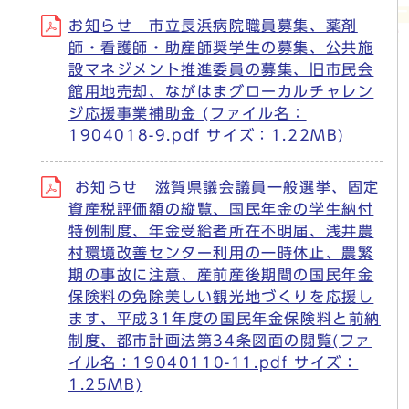
お知らせ 市立長浜病院職員募集、薬剤
師・看護師・助産師奨学生の募集、公共施
設マネジメント推進委員の募集、旧市民会
館用地売却、ながはまグローカルチャレン
ジ応援事業補助金 (ファイル名：
1904018-9.pdf サイズ：1.22MB)
お知らせ 滋賀県議会議員一般選挙、固定
資産税評価額の縦覧、国民年金の学生納付
特例制度、年金受給者所在不明届、浅井農
村環境改善センター利用の一時休止、農繁
期の事故に注意、産前産後期間の国民年金
保険料の免除美しい観光地づくりを応援し
ます、平成31年度の国民年金保険料と前納
制度、都市計画法第34条図面の閲覧(ファ
イル名：19040110-11.pdf サイズ：
1.25MB)