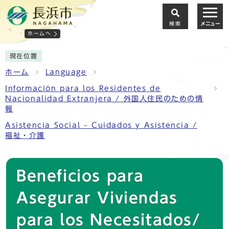
検索
メニュー
ホームへ
現在位置
ホーム
Language
Información para los Residentes de
Nacionalidad Extranjera / 外国人住民のための情
報
Asistencia Social – Cuidados y Asistencia /
福祉・介護
Beneficios para
Asegurar Viviendas
para los Necesitados/