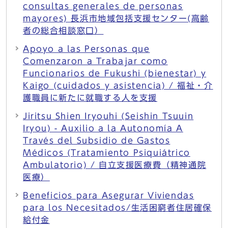
consultas generales de personas
mayores) 長浜市地域包括支援センター(高齢
者の総合相談窓口）
Apoyo a las Personas que
Comenzaron a Trabajar como
Funcionarios de Fukushi (bienestar) y
Kaigo (cuidados y asistencia) / 福祉・介
護職員に新たに就職する人を支援
Jiritsu Shien Iryouhi (Seishin Tsuuin
Iryou) - Auxilio a la Autonomía A
Través del Subsidio de Gastos
Médicos (Tratamiento Psiquiátrico
Ambulatorio) / 自立支援医療費（精神通院
医療）
Beneficios para Asegurar Viviendas
para los Necesitados/生活困窮者住居確保
給付金