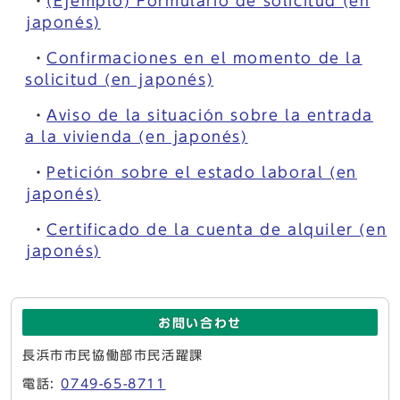
・
(Ejemplo) Formulario de solicitud (en
japonés)
・
Confirmaciones en el momento de la
solicitud (en japonés)
・
Aviso de la situación sobre la entrada
a la vivienda (en japonés)
・
Petición sobre el estado laboral (en
japonés)
・
Certificado de la cuenta de alquiler (en
japonés)
お問い合わせ
長浜市市民協働部市民活躍課
電話:
0749-65-8711