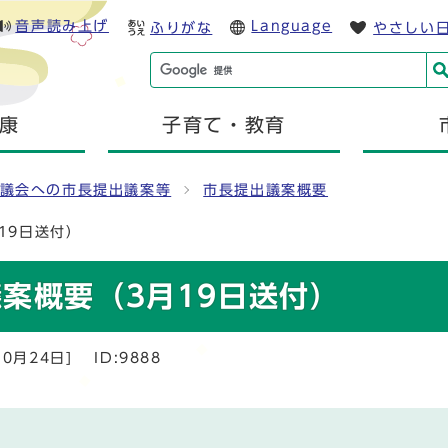
音声読み上げ
Language
ふりがな
やさしい
康
子育て・教育
議会への市長提出議案等
市長提出議案概要
19日送付）
案概要（3月19日送付）
0月24日]
ID:9888