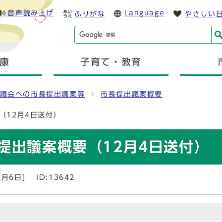
音声読み上げ
Language
ふりがな
やさしい
康
子育て・教育
議会への市長提出議案等
市長提出議案概要
（12月4日送付）
提出議案概要（12月4日送付）
2月6日]
ID:13642