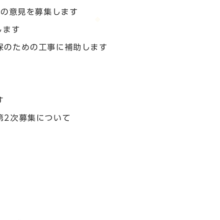
への意見を募集します
します
保のための工事に補助します
す
第2次募集について