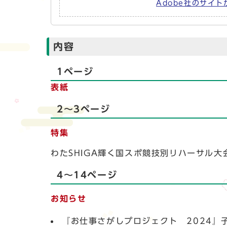
Adobe社のサイト
内容
1ページ
表紙
2～3ページ
特集
わたSHIGA輝く国スポ競技別リハーサル大
4～14ページ
お知らせ
『お仕事さがしプロジェクト 2024』