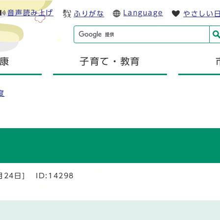
音声読み上げ
Language
ふりがな
やさしい
康
子育て・教育
度
月24日]
ID:14298