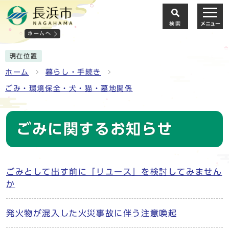
検索
メニュー
ホームへ
現在位置
ホーム
暮らし・手続き
ごみ・環境保全・犬・猫・墓地関係
ごみに関するお知らせ
ごみとして出す前に「リユース」を検討してみません
か
発火物が混入した火災事故に伴う注意喚起